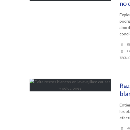
no 
Explo
podrí
abord
condi
C
R

C
E

TÉCNI
Raz
bla
Entie
los p
efect
C
A
