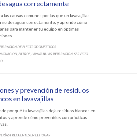
desagua correctamente
ra las causas comunes por las que un lavavajillas
a no desaguar correctamente, y aprende cómo
arlas para mantener tu equipo en óptimas
ciones.
ATEGORY
EPARACIÓN DE ELECTRODOMÉSTICOS
ATEGORY
VACUACIÓN
FILTROS
LAVAVAJILLAS
REPARACIÓN
SERVICIO
,
,
,
,
CO
ones y prevención de residuos
ncos en lavavajillas
nde por qué tu lavavajillas deja residuos blancos en
latos y aprende cómo prevenirlos con prácticas
ivas.
ATEGORY
VERÍAS FRECUENTES EN EL HOGAR