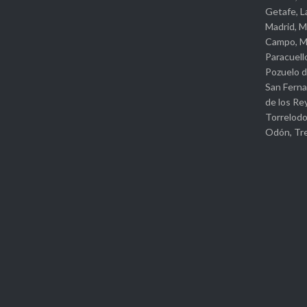
Getafe, L
Madrid, M
Campo, Mó
Paracuello
Pozuelo d
San Ferna
de los Re
Torrelodo
Odón, Tre