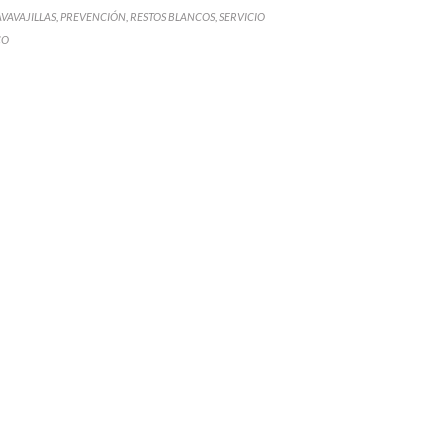
ATEGORY
AVAVAJILLAS
PREVENCIÓN
RESTOS BLANCOS
SERVICIO
,
,
,
CO