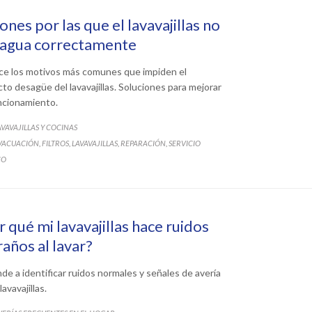
ones por las que el lavavajillas no
agua correctamente
e los motivos más comunes que impiden el
cto desagüe del lavavajillas. Soluciones para mejorar
ncionamiento.
ATEGORY
AVAVAJILLAS Y COCINAS
ATEGORY
VACUACIÓN
FILTROS
LAVAVAJILLAS
REPARACIÓN
SERVICIO
,
,
,
,
CO
r qué mi lavavajillas hace ruidos
raños al lavar?
de a identificar ruidos normales y señales de avería
lavavajillas.
ATEGORY