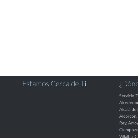
Estamos Cerca de Ti
¿Dónd
Servicio 
Alrededo
Alcalá de
Alcorcón,
Rey, Arro
Ciempozue
Villalba, 