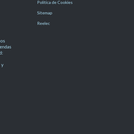
Política de Cookies
Sitemap
Reelec
cos
iendas
d:
 y