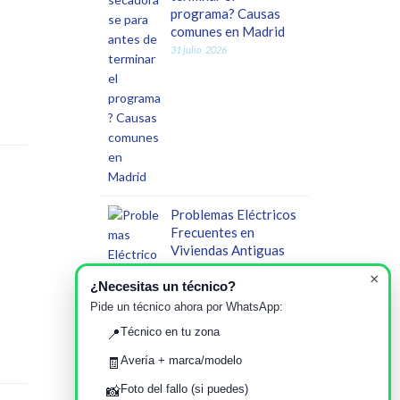
programa? Causas
comunes en Madrid
31 julio, 2026
Problemas Eléctricos
Frecuentes en
Viviendas Antiguas
de Madrid: Impacto
×
en Electrodomésticos
¿Necesitas un técnico?
y Servicio Técnico
Pide un técnico ahora por WhatsApp:
26 julio, 2026
Técnico en tu zona
📍
Avería + marca/modelo
🧾
Foto del fallo (si puedes)
📸