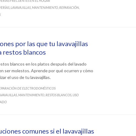
VERÍAS FRECUENTES EN EL HOGAR
ATEGORY
VERÍAS
LAVAVAJILLAS
MANTENIMIENTO
REPARACIÓN
,
,
,
,
S
ones por las que tu lavavajillas
a restos blancos
estos blancos en los platos después del lavado
n ser molestos. Aprende por qué ocurren y cómo
zar el uso de tu lavavajillas.
ATEGORY
EPARACIÓN DE ELECTRODOMÉSTICOS
ATEGORY
AVAVAJILLAS
MANTENIMIENTO
RESTOS BLANCOS
USO
,
,
,
UADO
uciones comunes si el lavavajillas