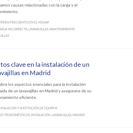
zamos causas relacionadas con la carga y el
nimiento.
ATEGORY
VERÍAS FRECUENTES EN EL HOGAR
ATEGORY
ARGA INCORRECTA
LAVAVAJILLAS
MANTENIMIENTO
,
,
JILLAS
tos clave en la instalación de un
avajillas en Madrid
bre los aspectos esenciales para la instalación
ada de un lavavajillas en Madrid y asegúrate de su
onamiento eficiente.
ATEGORY
NSTALACIÓN Y SUSTITUCIÓN DE EQUIPOS
ATEGORY
LECTRODOMÉSTICOS
INSTALACIÓN
LAVAVAJILLAS
MADRID
,
,
,