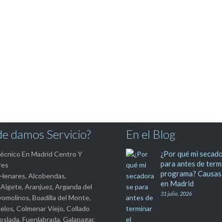
e damos Servicio?
En el Blog
¿Por qué mi secado
Técnico En Madrid Centro Y
para antes de term
res
programa? Causas
 Henares, Alcobendas,
en Madrid
 Algete, Aranjuez, Arganda del
31 julio, 2026
yomolinos, Boadilla del Monte,
los, Colmenar Viejo, Collado
Coslada, Fuenlabrada, Galapagar,