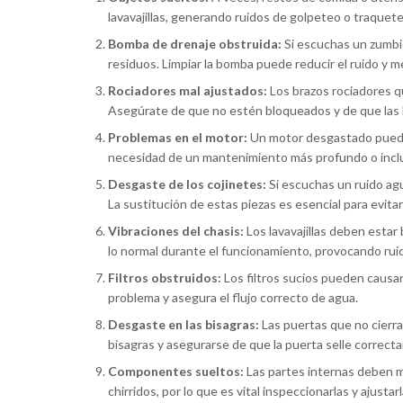
lavavajillas, generando ruidos de golpeteo o traquete
Bomba de drenaje obstruida:
Si escuchas un zumbid
residuos. Limpiar la bomba puede reducir el ruido y mej
Rociadores mal ajustados:
Los brazos rociadores q
Asegúrate de que no estén bloqueados y de que las b
Problemas en el motor:
Un motor desgastado puede c
necesidad de un mantenimiento más profundo o inclus
Desgaste de los cojinetes:
Si escuchas un ruido ag
La sustitución de estas piezas es esencial para evita
Vibraciones del chasis:
Los lavavajillas deben estar 
lo normal durante el funcionamiento, provocando ruid
Filtros obstruidos:
Los filtros sucios pueden causar
problema y asegura el flujo correcto de agua.
Desgaste en las bisagras:
Las puertas que no cierr
bisagras y asegurarse de que la puerta selle correc
Componentes sueltos:
Las partes internas deben m
chirridos, por lo que es vital inspeccionarlas y ajustar