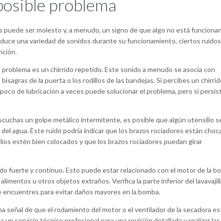
posible problema
las puede ser molesto y, a menudo, un signo de que algo no está funciona
duce una variedad de sonidos durante su funcionamiento, ciertos ruidos
nción.
problema es un chirrido repetido. Este sonido a menudo se asocia con
bisagras de la puerta o los rodillos de las bandejas. Si percibes un chirrid
poco de lubricación a veces puede solucionar el problema, pero si persis
cuchas un golpe metálico intermitente, es posible que algún utensilio s
 del agua. Este ruido podría indicar que los brazos rociadores están cho
lios estén bien colocados y que los brazos rociadores puedan girar
do fuerte y continuo. Esto puede estar relacionado con el motor de la 
imentos u otros objetos extraños. Verifica la parte inferior del lavavajil
e encuentres para evitar daños mayores en la bomba.
 señal de que el rodamiento del motor o el ventilador de la secadora es
n servicio técnico profesional para una revisión detallada y realizar las