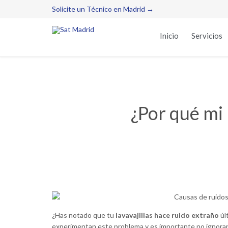
Solicite un Técnico en Madrid →
Inicio
Servicios
¿Por qué mi 
¿Has notado que tu
lavavajillas hace ruido extraño
úl
experimentan este problema y es importante no ignorarl