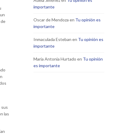
Adela Jiménez
en
Tu opinión es
importante
u
 un
Oscar de Mendoza
en
Tu opinión es
 de
importante
Inmaculada Esteban
en
Tu opinión es
importante
María Antonia Hurtado
en
Tu opinión
es importante
ndo
on
idos
n sus
n las
ían