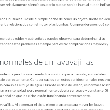
ser relativamente silenciosos, por lo que un sonido inusual puede indica
ruidos inusuales. Desde el simple hecho de tener un objeto suelto movié
 serios relacionados con el motor o las bombas. Comprenderemos qué so
 molestos ruidos y qué señales puedes observar para determinar si tu
al atender estos problemas a tiempo para evitar complicaciones mayores y
ormales de un lavavajillas
podemos percibir una variedad de sonidos que, a menudo, son señales
abajo correctamente. Conocer cuáles son estos sonidos normales nos ayu
do común es el flujo de agua. Durante el ciclo de lavado, es normal escuch
ariar en intensidad, pero generalmente debería ser suave y constante. Si
na señal de que los ciclos están funcionando correctamente.
avajillas. Al comenzar el ciclo, el motor arranca para mover los brazos
. Este sonido a menudo es un zumbido constante que puede aumentar