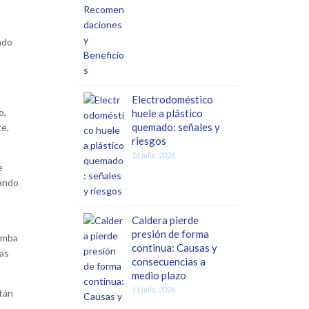
ndo
Electrodoméstico
o,
huele a plástico
quemado: señales y
te,
riesgos
16 julio, 2026
e
cando
Caldera pierde
presión de forma
bomba
continua: Causas y
las
consecuencias a
medio plazo
11 julio, 2026
tán