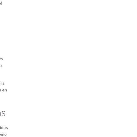
l
es
o
lía
a en
as
nidos
cómo