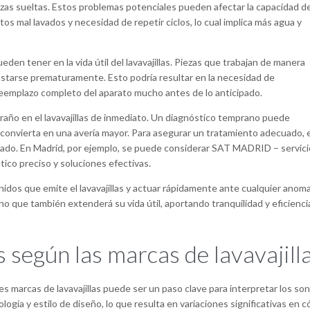
ezas sueltas. Estos problemas potenciales pueden afectar la capacidad de
atos mal lavados y necesidad de repetir ciclos, lo cual implica más agua y
en tener en la vida útil del lavavajillas. Piezas que trabajan de manera
starse prematuramente. Esto podría resultar en la necesidad de
 reemplazo completo del aparato mucho antes de lo anticipado.
traño en el lavavajillas de inmediato. Un diagnóstico temprano puede
se convierta en una avería mayor. Para asegurar un tratamiento adecuado, 
zado. En Madrid, por ejemplo, se puede considerar SAT MADRID – servici
ico preciso y soluciones efectivas.
onidos que emite el lavavajillas y actuar rápidamente ante cualquier anoma
no que también extenderá su vida útil, aportando tranquilidad y eficienci
 según las marcas de lavavajill
s marcas de lavavajillas puede ser un paso clave para interpretar los so
ogía y estilo de diseño, lo que resulta en variaciones significativas en 