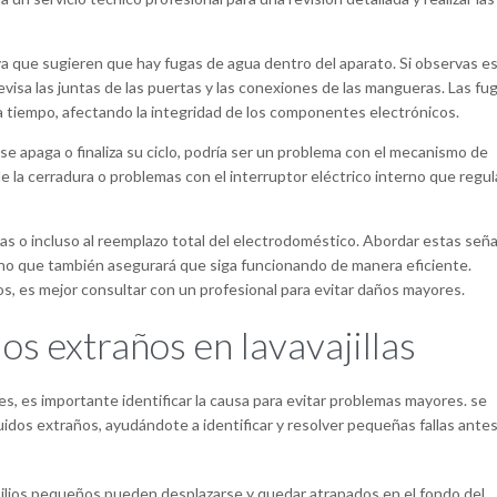
a que sugieren que hay fugas de agua dentro del aparato. Si observas e
revisa las juntas de las puertas y las conexiones de las mangueras. Las fu
a tiempo, afectando la integridad de los componentes electrónicos.
 se apaga o finaliza su ciclo, podría ser un problema con el mecanismo de
e la cerradura o problemas con el interruptor eléctrico interno que regul
as o incluso al reemplazo total del electrodoméstico. Abordar estas seña
, sino que también asegurará que siga funcionando de manera eficiente.
os, es mejor consultar con un profesional para evitar daños mayores.
s extraños en lavavajillas
es, es importante identificar la causa para evitar problemas mayores. se
uidos extraños, ayudándote a identificar y resolver pequeñas fallas ante
ilios pequeños pueden desplazarse y quedar atrapados en el fondo del