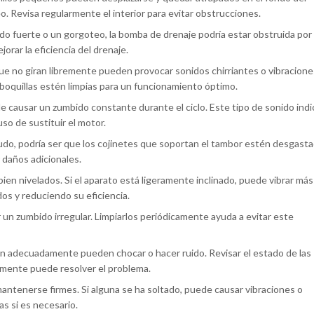
o. Revisa regularmente el interior para evitar obstrucciones.
o fuerte o un gorgoteo, la bomba de drenaje podría estar obstruida por
orar la eficiencia del drenaje.
ue no giran libremente pueden provocar sonidos chirriantes o vibracione
oquillas estén limpias para un funcionamiento óptimo.
ausar un zumbido constante durante el ciclo. Este tipo de sonido indic
o de sustituir el motor.
udo, podría ser que los cojinetes que soportan el tambor estén desgasta
r daños adicionales.
bien nivelados. Si el aparato está ligeramente inclinado, puede vibrar más
os y reduciendo su eficiencia.
 un zumbido irregular. Limpiarlos periódicamente ayuda a evitar este
an adecuadamente pueden chocar o hacer ruido. Revisar el estado de las
tamente puede resolver el problema.
antenerse firmes. Si alguna se ha soltado, puede causar vibraciones o
las si es necesario.