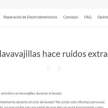
Reparación de Electrodomésticos
Consejos
FAQ
Opinio
lavavajillas hace ruidos extra


timamente durante el ciclo de lavado? No estás solo. Muchas personas
o, ya que podría ser una señal de que algo no está funcionando como