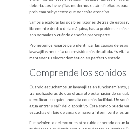
debería. Los lavavajillas modernos están diseñados para 
problema subyacente que necesita atención.
vamos a explorar las posibles razones detrás de estos 
libremente dentro de la máquina, hasta problemas más
son normales y cuándo deberías preocuparte.
Prometemos guiarte para identificar las causas de esos
lavavajillas necesita una revisión más detallada. Es vit
mantener tu electrodoméstico en perfecto estado.
Comprende los sonidos n
Cuando escuchamos un lavavajillas en funcionamiento, 
tranquilizadoras de que el aparato está haciendo su tr
identificar cualquier anomalía con más facilidad. Un soni
agua entrar y salir del dispositivo. Este sonido puede v
escuchas el flujo de agua de manera intermitente, es u
El movimiento del motor es otro ruido esperado en un lav
rociadores que distribuyen el agua dentro del tambor