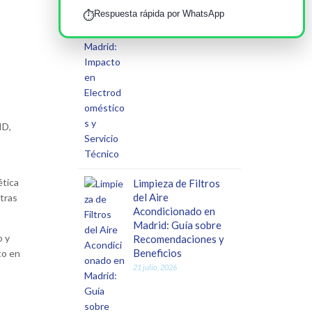
Respuesta rápida por WhatsApp
⏱️
ID,
ética
Limpieza de Filtros
del Aire
tras
Acondicionado en
Madrid: Guía sobre
o y
Recomendaciones y
Beneficios
to en
21 julio, 2026