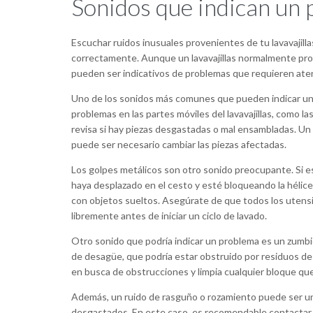
Sonidos que indican un 
Escuchar ruidos inusuales provenientes de tu lavavajil
correctamente. Aunque un lavavajillas normalmente pro
pueden ser indicativos de problemas que requieren ate
Uno de los sonidos más comunes que pueden indicar un 
problemas en las partes móviles del lavavajillas, como las 
revisa si hay piezas desgastadas o mal ensambladas. Un 
puede ser necesario cambiar las piezas afectadas.
Los golpes metálicos son otro sonido preocupante. Si es
haya desplazado en el cesto y esté bloqueando la hélice
con objetos sueltos. Asegúrate de que todos los utensi
libremente antes de iniciar un ciclo de lavado.
Otro sonido que podría indicar un problema es un zumbi
de desagüe, que podría estar obstruido por residuos de al
en busca de obstrucciones y limpia cualquier bloque qu
Además, un ruido de rasguño o rozamiento puede ser una
desgastados. En este caso, es recomendable contactar a u