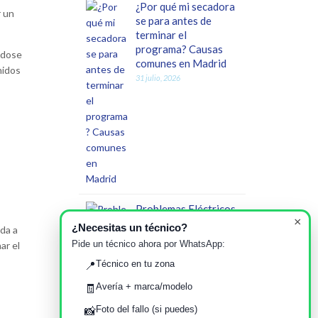
¿Por qué mi secadora
r un
se para antes de
terminar el
programa? Causas
ndose
comunes en Madrid
nidos
31 julio, 2026
Problemas Eléctricos
×
Frecuentes en
¿Necesitas un técnico?
da a
Viviendas Antiguas
Pide un técnico ahora por WhatsApp:
ar el
de Madrid: Impacto
Técnico en tu zona
en Electrodomésticos
📍
y Servicio Técnico
Avería + marca/modelo
🧾
26 julio, 2026
Foto del fallo (si puedes)
📸