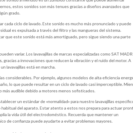
odernos, estos sonidos son más tenues gracias a diseños avanzados que
lgún grado.
izar cada ciclo de lavado. Este sonido es mucho más pronunciado y puede
dual es expulsada a través del filtro y las mangueras del sistema.
tar que este sonido está más amortiguado, pero sigue siendo una parte
pueden variar. Los lavavajillas de marcas especializadas como SAT MADR
, gracias a innovaciones que reducen la vibración y el ruido del motor. A
n lavavajillas está en marcha.
as considerables. Por ejemplo, algunos modelos de alta eficiencia energ
o, lo que puede resultar en un ciclo de lavado casi imperceptible. Mien
o más audible debido a motores menos sofisticados.
ablecer un estándar de «normalidad» para nuestro lavavajillas específic
o habitual del aparato. Estar atento a estos nos prepara para actuar pron
plia la vida útil del electrodoméstico. Recuerda que mantener un
nico de confianza puede ayudarte a evitar problemas mayores.