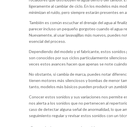
ligeramente al cambiar de ciclo. En los modelos más m
minimizan el ruido, pero siempre estarán presentes en a
También es común escuchar el drenaje del agua al final
parecer incluso un pequeño gorgoteo cuando el agua resi
Nuevamente, al usar lavavajillas más nuevos, puedes no
esencial del proceso.
Dependiendo del modelo y el fabricante, estos sonidos 
son conocidos por sus ciclos particularmente silenciosos
veces estos avances hacen que apenas se note cuándo u
No obstante, si cambia de marca, puedes notar diferenci
tienen motores más silenciosos y bombas de menor tamañ
tanto, modelos más básicos pueden producir un zumbid
Conocer estos sonidos y sus variaciones nos permite est
nos alerta a los sonidos que no pertenecen al repertori
caso de detectar alguna señal de anormalidad, lo que am
seguimiento regular y revisar estos sonidos con un téc