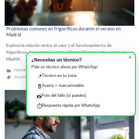
Problemas comunes en frigoríficos durante el verano en
Madrid
Explora la relación entre el calor y el funcionamiento de
frigoríficos, con consejos para evitar problemas este verano en
×
Madrid.
¿Necesitas un técnico?
Pide un técnico ahora por WhatsApp:
CATEGORY
FRIGORÍFICOS Y CONGELADORES

Técnico en tu zona
📍
CATEGORY
FALLOS COMUNES
FRIGORÍFICOS
MADRID
VERANO
,
,
,

Avería + marca/modelo
🧾
Foto del fallo (si puedes)
📸
Respuesta rápida por WhatsApp
⏱️