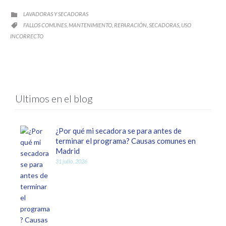
CATEGORY
LAVADORAS Y SECADORAS

CATEGORY
FALLOS COMUNES
MANTENIMIENTO
REPARACIÓN
SECADORAS
USO
,
,
,
,

INCORRECTO
Ultimos en el blog
¿Por qué mi secadora se para antes de
terminar el programa? Causas comunes en
Madrid
31 julio, 2026