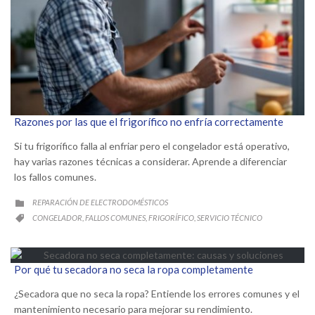
Razones por las que el frigorífico no enfría correctamente
Si tu frigorífico falla al enfriar pero el congelador está operativo,
hay varias razones técnicas a considerar. Aprende a diferenciar
los fallos comunes.
CATEGORY
REPARACIÓN DE ELECTRODOMÉSTICOS

CATEGORY
CONGELADOR
FALLOS COMUNES
FRIGORÍFICO
SERVICIO TÉCNICO
,
,
,

Por qué tu secadora no seca la ropa completamente
¿Secadora que no seca la ropa? Entiende los errores comunes y el
mantenimiento necesario para mejorar su rendimiento.