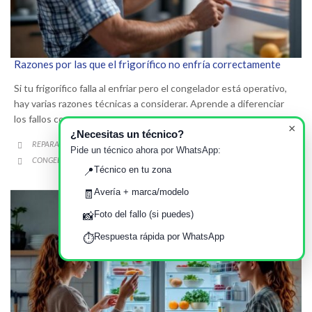
Razones por las que el frigorífico no enfría correctamente
Si tu frigorífico falla al enfriar pero el congelador está operativo,
hay varias razones técnicas a considerar. Aprende a diferenciar
los fallos comunes.
×
¿Necesitas un técnico?
CATEGORY
REPARACIÓN DE ELECTRODOMÉSTICOS

Pide un técnico ahora por WhatsApp:
CATEGORY
CONGELADOR
FALLOS COMUNES
FRIGORÍFICO
SERVICIO TÉCNICO
,
,
,

Técnico en tu zona
📍
Avería + marca/modelo
🧾
Foto del fallo (si puedes)
📸
Respuesta rápida por WhatsApp
⏱️