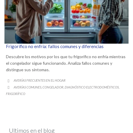
Frigorífico no enfría: fallos comunes y diferencias
Descubre los motivos por los que tu frigorífico no enfría mientras
el congelador sigue funcionando. Analiza fallos comunes y
distingue sus síntomas.
CATEGORY
AVERÍAS FRECUENTES EN EL HOGAR

CATEGORY
AVERÍAS COMUNES
CONGELADOR
DIAGNÓSTICO ELECTRODOMÉSTICOS
,
,
,

FRIGORÍFICO
Ultimos en el blog