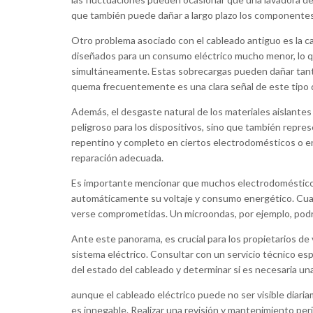
que también puede dañar a largo plazo los componentes
Otro problema asociado con el cableado antiguo es la c
diseñados para un consumo eléctrico mucho menor, lo q
simultáneamente. Estas sobrecargas pueden dañar tanto
quema frecuentemente es una clara señal de este tipo 
Además, el desgaste natural de los materiales aislantes 
peligroso para los dispositivos, sino que también repre
repentino y completo en ciertos electrodomésticos o en
reparación adecuada.
Es importante mencionar que muchos electrodoméstico
automáticamente su voltaje y consumo energético. Cua
verse comprometidas. Un microondas, por ejemplo, podrí
Ante este panorama, es crucial para los propietarios de 
sistema eléctrico. Consultar con un servicio técnico 
del estado del cableado y determinar si es necesaria un
aunque el cableado eléctrico puede no ser visible diari
es innegable. Realizar una revisión y mantenimiento peri