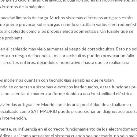
 internos de la máquina.
apacidad limitada de carga. Muchos sistemas eléctricos antiguos están
ue puede provocar sobrecargas cuando se utilizan varios electrodomést
 al cableado como a los propios electrodomésticos. Un fusible que se
de problema.
en el cableado más viejo aumenta el riesgo de cortocircuitos. Esto no so
senta un riesgo de incendio. Los cortocircuitos pueden provocar un fallo
 circuitos enteros, dejándolos inoperativos hasta que se realice una
s modernos cuentan con tecnologías sensibles que regulan
ndo se conectan a sistemas eléctricos inadecuados, estas funciones p
a no calentar de manera uniforme debido a una inestabilidad eléctrica.
viviendas antiguas en Madrid considerar la posibilidad de actualizar su
especializado como SAT MADRID puede proporcionar un diagnóstico acert
a intervención.
amente, su influencia en el correcto funcionamiento de los electrodomést
ódicos, así como actualizar el sistema cuando sea necesario, no solo mej