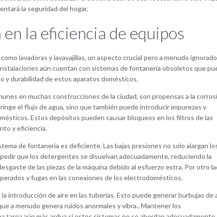
entará la seguridad del hogar.
 en la eficiencia de equipos
como lavadoras y lavavajillas, un aspecto crucial pero a menudo ignorado
s instalaciones aún cuentan con sistemas de fontanería obsoletos que p
to y durabilidad de estos aparatos domésticos.
omunes en muchas construcciones de la ciudad, son propensas a la corros
inge el flujo de agua, sino que también puede introducir impurezas y
omésticos. Estos depósitos pueden causar bloqueos en los filtros de las
to y eficiencia.
tema de fontanería es deficiente. Las bajas presiones no solo alargan lo
mpedir que los detergentes se disuelvan adecuadamente, reduciendo la
esgaste de las piezas de la máquina debido al esfuerzo extra. Por otro la
sperados y fugas en las conexiones de los electrodomésticos.
la introducción de aire en las tuberías. Esto puede generar burbujas de 
 que a menudo genera ruidos anormales y vibra.. Mantener los
na tarea aún más ardua si estos sistemas no se abordan adecuadamente.