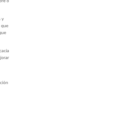
bre o
 y
s que
 que
cacia
jorar
cción