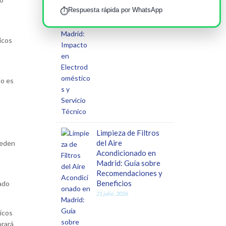
Respuesta rápida por WhatsApp
⏱️
icos
lo es
Limpieza de Filtros
del Aire
ueden
Acondicionado en
Madrid: Guía sobre
Recomendaciones y
Beneficios
ado
21 julio, 2026
icos
orará