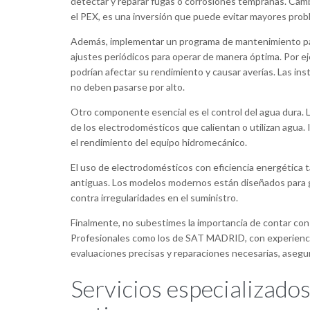
detectar y reparar fugas o corrosiones tempranas. Cambi
el PEX, es una inversión que puede evitar mayores probl
Además, implementar un programa de mantenimiento para
ajustes periódicos para operar de manera óptima. Por ejem
podrían afectar su rendimiento y causar averías. Las in
no deben pasarse por alto.
Otro componente esencial es el control del agua dura. L
de los electrodomésticos que calientan o utilizan agua.
el rendimiento del equipo hidromecánico.
El uso de electrodomésticos con eficiencia energética 
antiguas. Los modelos modernos están diseñados para g
contra irregularidades en el suministro.
Finalmente, no subestimes la importancia de contar con 
Profesionales como los de SAT MADRID, con experiencia
evaluaciones precisas y reparaciones necesarias, asegu
Servicios especializado