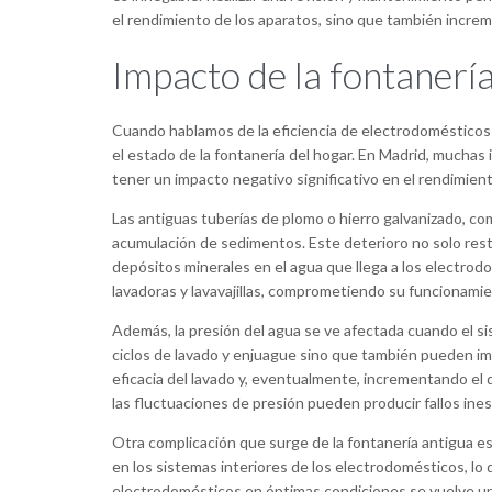
el rendimiento de los aparatos, sino que también increm
Impacto de la fontanería
Cuando hablamos de la eficiencia de electrodomésticos 
el estado de la fontanería del hogar. En Madrid, mucha
tener un impacto negativo significativo en el rendimien
Las antiguas tuberías de plomo o hierro galvanizado, c
acumulación de sedimentos. Este deterioro no solo restr
depósitos minerales en el agua que llega a los electrod
lavadoras y lavavajillas, comprometiendo su funcionamien
Además, la presión del agua se ve afectada cuando el sis
ciclos de lavado y enjuague sino que también pueden i
eficacia del lavado y, eventualmente, incrementando el d
las fluctuaciones de presión pueden producir fallos ine
Otra complicación que surge de la fontanería antigua es 
en los sistemas interiores de los electrodomésticos, lo
electrodomésticos en óptimas condiciones se vuelve u