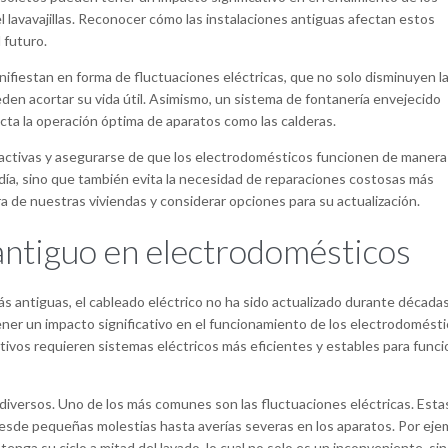
l lavavajillas. Reconocer cómo las instalaciones antiguas afectan estos
 futuro.
ifiestan en forma de fluctuaciones eléctricas, que no solo disminuyen l
den acortar su vida útil. Asimismo, un sistema de fontanería envejecido
ecta la operación óptima de aparatos como las calderas.
oactivas y asegurarse de que los electrodomésticos funcionen de manera
a día, sino que también evita la necesidad de reparaciones costosas más
ra de nuestras viviendas y considerar opciones para su actualización.
 antiguo en electrodomésticos
s antiguas, el cableado eléctrico no ha sido actualizado durante décadas
ner un impacto significativo en el funcionamiento de los electrodomést
tivos requieren sistemas eléctricos más eficientes y estables para funci
iversos. Uno de los más comunes son las fluctuaciones eléctricas. Esta
desde pequeñas molestias hasta averías severas en los aparatos. Por eje
nga su ciclo a mitad del lavado, lo cual no solo es un inconveniente, si