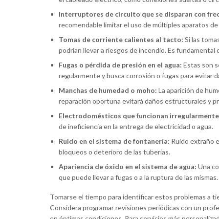
Interruptores de circuito que se disparan con fre
recomendable limitar el uso de múltiples aparatos de a
Tomas de corriente calientes al tacto:
Si las toma
podrían llevar a riesgos de incendio. Es fundamental 
Fugas o pérdida de presión en el agua:
Estas son se
regularmente y busca corrosión o fugas para evitar 
Manchas de humedad o moho:
La aparición de hum
reparación oportuna evitará daños estructurales y p
Electrodomésticos que funcionan irregularmente
de ineficiencia en la entrega de electricidad o agua.
Ruido en el sistema de fontanería:
Ruido extraño en
bloqueos o deterioro de las tuberías.
Apariencia de óxido en el sistema de agua:
Una col
que puede llevar a fugas o a la ruptura de las mismas.
Tomarse el tiempo para identificar estos problemas a t
Considera programar revisiones periódicas con un profe
en óptimas condiciones. Para servicios más personaliz