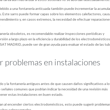
 debido a una fontanería anticuada también puede incrementar la acumul
os. Este sarro puede formar capas sobre los elementos calefactores, cau
rendimiento y, en casos extremos, la necesidad de efectuar reparacione
.
anería obsoletos, es recomendable realizar inspecciones periódicas y
rsión a largo plazo en la eficiencia y durabilidad de los electrodomésticos
SAT MADRID, puede ser de gran ayuda para evaluar el estado de las tub
ar problemas en instalaciones
ado y la fontanería antiguos antes de que causen daños significativos a lo
e señales comunes que podrían indicar la necesidad de una revisión más
ener estas instalaciones en buen estado.
ean al encender ciertos electrodomésticos, esto puede sugerir problema
cuitos sobrecargados.