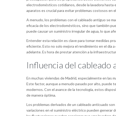
electrodomésticos cotidianos, desde la lavadora hasta e
aparatos es crucial para evitar problemas costosos en el
A menudo, los problemas con el cableado antiguo se man
eficacia de los electrodomésticos, sino que también pue
puede causar un suministro irregular de agua, lo que af
Entender esta relación es clave para tomar medidas pr
eficiente. Esto no solo mejora el rendimiento en el día 
adelante. Es hora de prestar atención a la infraestructu
Influencia del cableado
En muchas viviendas de Madrid, especialmente en las má
Este factor, aunque a menudo pasado por alto, puede te
modernos. Con el avance de la tecnología, estos disposi
de manera óptima.
Los problemas derivados de un cableado anticuado son d
variaciones en el suministro eléctrico pueden generar 
las fluctuaciones pueden ocasionar que una lavadora dete