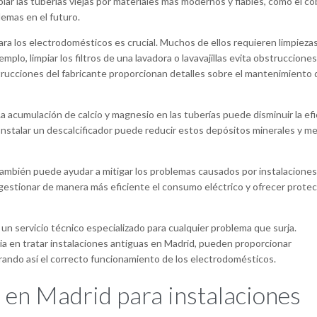
ar las tuberías viejas por materiales más modernos y fiables, como el co
emas en el futuro.
 los electrodomésticos es crucial. Muchos de ellos requieren limpiezas
plo, limpiar los filtros de una lavadora o lavavajillas evita obstruccione
strucciones del fabricante proporcionan detalles sobre el mantenimiento
a acumulación de calcio y magnesio en las tuberías puede disminuir la efi
 Instalar un descalcificador puede reducir estos depósitos minerales y me
también puede ayudar a mitigar los problemas causados por instalaciones
estionar de manera más eficiente el consumo eléctrico y ofrecer prote
un servicio técnico especializado para cualquier problema que surja.
 en tratar instalaciones antiguas en Madrid, pueden proporcionar
rando así el correcto funcionamiento de los electrodomésticos.
s en Madrid para instalaciones