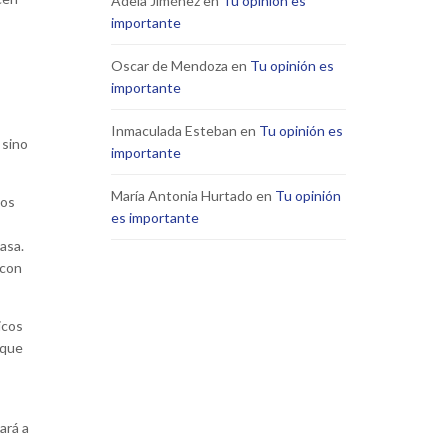
Adela Jiménez
en
Tu opinión es
importante
Oscar de Mendoza
en
Tu opinión es
importante
Inmaculada Esteban
en
Tu opinión es
 sino
importante
María Antonia Hurtado
en
Tu opinión
tos
es importante
asa.
 con
icos
 que
ará a