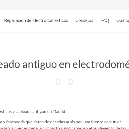
Reparación de Electrodomésticos
Consejos
FAQ
Opinio
eado antiguo en electrodom


do y fontanería que datan de décadas atrás son una fuente común de
soletos pueden tener un impacto significativo en el rendimiento de los