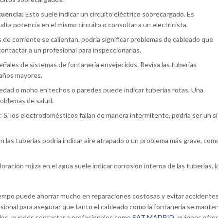
cuencia:
Esto suele indicar un circuito eléctrico sobrecargado. Es
lta potencia en el mismo circuito o consultar a un electricista.
s de corriente se calientan, podría significar problemas de cableado que
contactar a un profesional para inspeccionarlas.
ñales de sistemas de fontanería envejecidos. Revisa las tuberías
daños mayores.
edad o moho en techos o paredes puede indicar tuberías rotas. Una
roblemas de salud.
:
Si los electrodomésticos fallan de manera intermitente, podría ser un s
 las tuberías podría indicar aire atrapado o un problema más grave, com
oración rojiza en el agua suele indicar corrosión interna de las tuberías, l
iempo puede ahorrar mucho en reparaciones costosas y evitar accidentes
sional para asegurar que tanto el cableado como la fontanería se mante
ados, puedes contactar a profesionales como
SAT MADRID
, quienes ofre