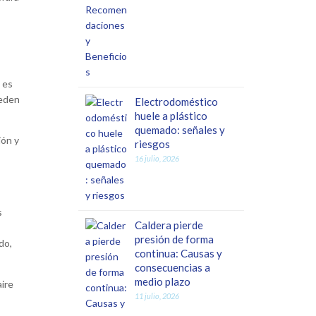
 es
ueden
Electrodoméstico
huele a plástico
quemado: señales y
ión y
riesgos
16 julio, 2026
s
Caldera pierde
presión de forma
do,
continua: Causas y
consecuencias a
medio plazo
aire
11 julio, 2026