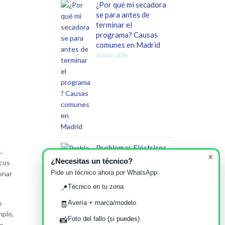
¿Por qué mi secadora
se para antes de
terminar el
programa? Causas
a
comunes en Madrid
31 julio, 2026
Problemas Eléctricos
.
×
Frecuentes en
¿Necesitas un técnico?
icos
Viviendas Antiguas
Pide un técnico ahora por WhatsApp:
onar
de Madrid: Impacto
Técnico en tu zona
en Electrodomésticos
📍
y Servicio Técnico
s
Avería + marca/modelo
🧾
26 julio, 2026
mplo,
Foto del fallo (si puedes)
📸
no