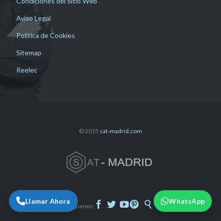
Condiciones del Sitio Web
Aviso Legal
Política de Cookies
Sitemap
Reelec
© 2015
sat-madrid.com
Llamar Ahora
WhatsApp





Síguenos: