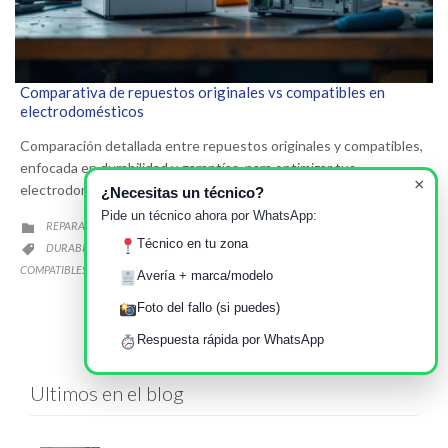
Comparativa de repuestos originales vs compatibles en
electrodomésticos
Comparación detallada entre repuestos originales y compatibles,
enfocada en durabilidad y garantías, para optimizar tus
×
electrodomésticos.
¿Necesitas un técnico?
Pide un técnico ahora por WhatsApp:
CATEGORY
REPARACIÓN DE ELECTRODOMÉSTICOS

Técnico en tu zona
CATEGORY
DURABILIDAD
ELECTRODOMÉSTICOS
GARANTÍA
REPUESTOS
,
,
,

COMPATIBLES
REPUESTOS ORIGINALES
,
Avería + marca/modelo
Foto del fallo (si puedes)
Respuesta rápida por WhatsApp
Ultimos en el blog