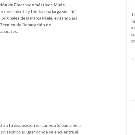
—
Roberto Arce
( Gran Servicio a





ción de Electrodomésticos Miele
,
Buen Precio )
 rendimiento y tendrá una larga vida útil.
eron ningún
Té
riginales de la marca Miele, evitando así
las afueras
Técnicos competentes y agradables. No pusieron ningún
im
 Técnico de Reparación de
ningún
impedimento en desplazarse a la playa a arreglar el
a 
 aparatos:
icio
frigorífico ya que no encontraba ningún servicio en la
se
zona. Reparación eficaz y un servicio competente, no
co
dudaré en volver a llamar.
stá a tu disposición de Lunes a Sábado. Solo
 un técnico al lugar donde se encuentra el