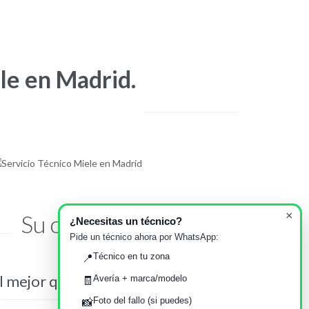
le en Madrid.
×
Su opinión importa
¿Necesitas un técnico?
Pide un técnico ahora por WhatsApp:
Técnico en tu zona
📍
l mejor que he encontrado
Servicio T
Avería + marca/modelo
🧾
Foto del fallo (si puedes)
📸