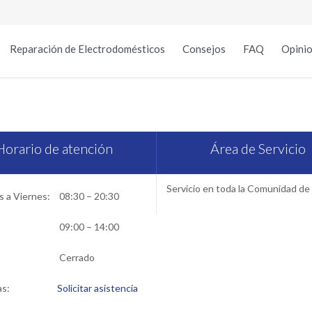
Reparación de Electrodomésticos
Consejos
FAQ
Opinio
rvicio Técnico Miele en Mad
Horario de atención
Área de Servicio
Servicio en toda la Comunidad de
 a Viernes:
08:30 – 20:30
09:00 – 14:00
Cerrado
as:
Solicitar asistencia