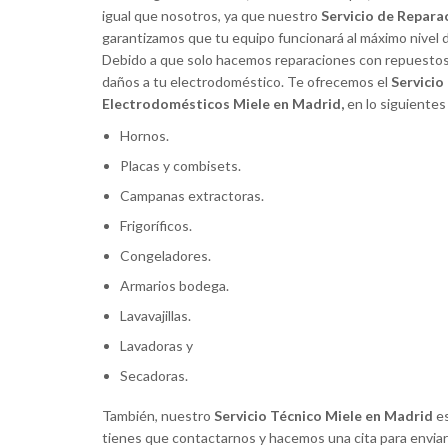
—
Dolores Acosta





igual que nosotros, ya que nuestro
Servicio de Repara
garantizamos que tu equipo funcionará al máximo nivel de
Técnicos competentes y agradables. No pusi
Debido a que solo hacemos reparaciones con repuestos o
impedimento en desplazarse a mi domicilio en 
daños a tu electrodoméstico. Te ofrecemos el
Servicio
a arreglar el frigorífico ya que no encontraba 
Electrodomésticos Miele en Madrid,
en lo siguientes
servicio en la zona. Reparación eficaz y un serv
Hornos.
competente, no dudaré en volver a llamar.
Placas y combisets.
Campanas extractoras.
Frigoríficos.
Congeladores.
Armarios bodega.
Lavavajillas.
Lavadoras y
Secadoras.
También, nuestro
Servicio Técnico Miele en Madrid
e
tienes que contactarnos y hacemos una cita para enviar