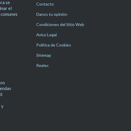
ra se
Contacto
inar el
 comunes
Danos tu opinión
Condiciones del Sitio Web
Aviso Legal
Política de Cookies
Sitemap
Reelec
cos
iendas
d:
 y