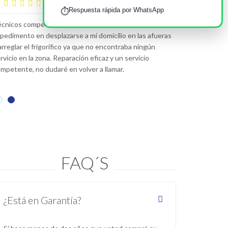
—
Dolores Acosta










Respuesta rápida por WhatsApp
⏱️
Buen Precio 
cnicos competentes y agradables. No pusieron ningún
pedimento en desplazarse a mi domicilio en las afueras
Técnicos compet
arreglar el frigorífico ya que no encontraba ningún
impedimento en d
rvicio en la zona. Reparación eficaz y un servicio
frigorífico ya q
mpetente, no dudaré en volver a llamar.
zona. Reparación
dudaré en volver 
FAQ´S
¿Está en Garantía?