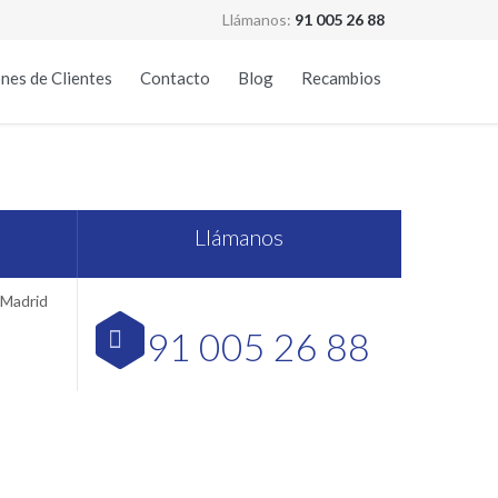
Llámanos:
91 005 26 88
Skip
nes de Clientes
Contacto
Blog
Recambios
to
content
rid
Llámanos
 Madrid
91 005 26 88
