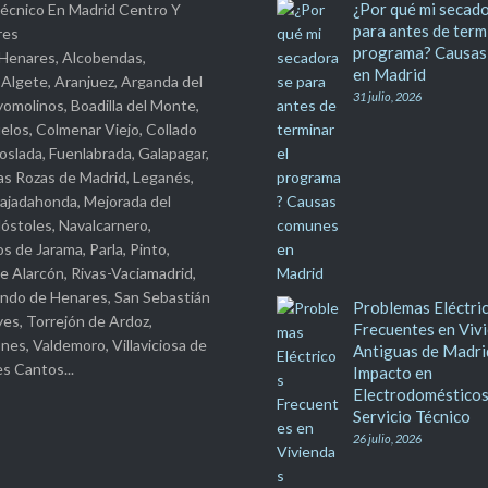
¿Por qué mi secado
Técnico En Madrid Centro Y
para antes de term
res
programa? Causas
 Henares, Alcobendas,
en Madrid
 Algete, Aranjuez, Arganda del
31 julio, 2026
yomolinos, Boadilla del Monte,
los, Colmenar Viejo, Collado
Coslada, Fuenlabrada, Galapagar,
as Rozas de Madrid, Leganés,
ajadahonda, Mejorada del
stoles, Navalcarnero,
s de Jarama, Parla, Pinto,
e Alarcón, Rivas-Vaciamadrid,
ndo de Henares, San Sebastián
Problemas Eléctri
yes, Torrejón de Ardoz,
Frecuentes en Viv
nes, Valdemoro, Villaviciosa de
Antiguas de Madri
s Cantos...
Impacto en
Electrodomésticos
Servicio Técnico
26 julio, 2026