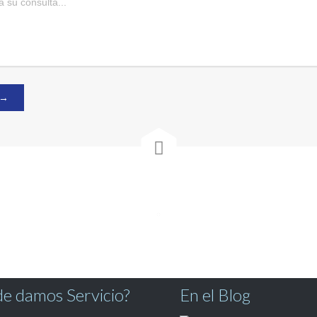

e damos Servicio?
En el Blog