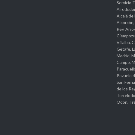
Servicio 
Alrededo
Alcalá de
Alcorcón,
Rey, Arro
Ciempozue
Villalba, 
Getafe, L
Madrid, M
Campo, Mó
Paracuello
Pozuelo d
San Ferna
de los Re
Torrelodo
Odón, Tre