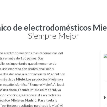
nico de electrodomésticos Mie
Siempre Mejor
 de electrodomésticos más reconocidas del
tra en más de 150 países. Sus
 ello, es importante que al momento de
s una empresa con profesionalismo y
e dos décadas a la población de
Madrid
con
omésticos Miele
. Los productos Miele son
español significa “Siempre Mejor”. Al igual
 Asistencia Técnica Miele en Madrid
, ya
ión continua, estando al día en todas las
Servicio Técnico Profesional
E
Técnico Miele en Madrid. Para toda la
“perfectos resultados para toda la vida”. Al