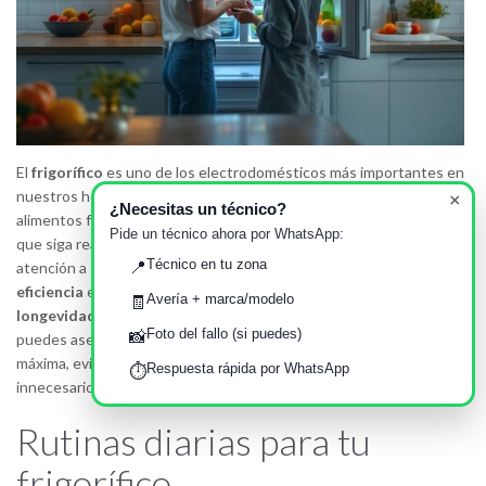
El
frigorífico
es uno de los electrodomésticos más importantes en
nuestros hogares, funcionando día y noche para mantener
×
¿Necesitas un técnico?
alimentos frescos y seguros para el consumo. Sin embargo, para
Pide un técnico ahora por WhatsApp:
que siga realizando su trabajo de manera óptima, es crucial prestar
Técnico en tu zona
atención a su
mantenimiento
. Un buen cuidado no solo preserva su
📍
eficiencia
energética sino que también puede prolongar su
Avería + marca/modelo
🧾
longevidad
. Con algunas rutinas básicas de mantenimiento,
Foto del fallo (si puedes)
📸
puedes asegurarte de que tu frigorífico opere a su capacidad
máxima, evitando sorpresas desagradables y posibles gastos
Respuesta rápida por WhatsApp
⏱️
innecesarios.
Rutinas diarias para tu
frigorífico