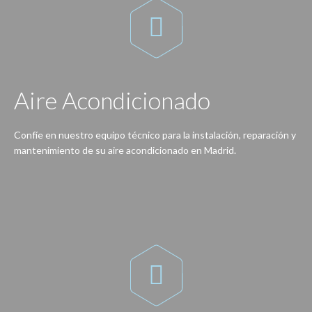

Aire Acondicionado
Confíe en nuestro equipo técnico para la instalación, reparación y
mantenimiento de su aire acondicionado en Madrid.
Con nuestro servicio no tendrá problemas, gracias a nuestros técnicos su equipo de aire acondicionado estará a punto para cada temporada.
