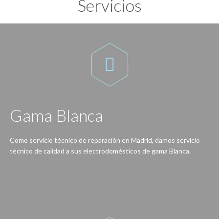
Servicios

Gama Blanca
Como servicio técnico de reparación en Madrid, damos servicio
técnico de calidad a sus electrodomésticos de gama Blanca.
Reparación de lavadoras, lavavajillas, secadoras, frigoríficos, congeladores, hornos, cocinas, encimeras, vitrocerámicas, campanas extractoras…