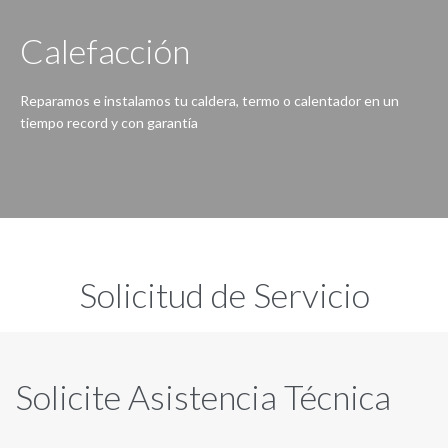
Calefacción
Reparamos e instalamos tu caldera, termo o calentador en un
tiempo record y con garantía
Nunca ha sido tan fácil, ante una avería en la caldera, bomba de calor, termo eléctrico o calentador de agua contacta con nosotros.
Solicitud de Servicio
Solicite Asistencia Técnica