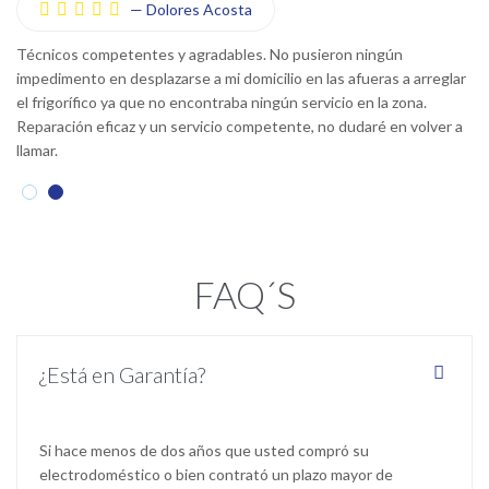
—
Dolores Acosta





Técnicos competentes y agradables. No pusieron ningún
Té
que
impedimento en desplazarse a mi domicilio en las afueras a arreglar
im
el frigorífico ya que no encontraba ningún servicio en la zona.
no
Reparación eficaz y un servicio competente, no dudaré en volver a
se
llamar.
FAQ´S
¿Está en Garantía?
Si hace menos de dos años que usted compró su
electrodoméstico o bien contrató un plazo mayor de