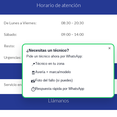
Horario de atención
De Lunes a Viernes:
08:30 – 20:30
Sábado:
09:00 – 14:00
Resto:
Cerrado
×
¿Necesitas un técnico?
Pide un técnico ahora por WhatsApp:
Urgencias:
Solicitar asistencia
Técnico en tu zona
📍
Área de Servicio
Avería + marca/modelo
🧾
Foto del fallo (si puedes)
📸
Servicio en toda la Comunidad de Madrid
Respuesta rápida por WhatsApp
⏱️
Llámanos