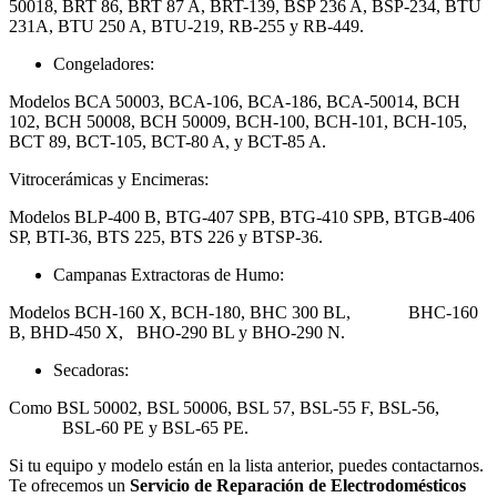
50018, BRT 86, BRT 87 A, BRT-139, BSP 236 A, BSP-234, BTU
231A, BTU 250 A, BTU-219, RB-255 y RB-449.
Congeladores:
Modelos BCA 50003, BCA-106, BCA-186, BCA-50014, BCH
102, BCH 50008, BCH 50009, BCH-100, BCH-101, BCH-105,
BCT 89, BCT-105, BCT-80 A, y BCT-85 A.
Vitrocerámicas y Encimeras:
Modelos BLP-400 B, BTG-407 SPB, BTG-410 SPB, BTGB-406
SP, BTI-36, BTS 225, BTS 226 y BTSP-36.
Campanas Extractoras de Humo:
Modelos BCH-160 X, BCH-180, BHC 300 BL, BHC-160
B, BHD-450 X, BHO-290 BL y BHO-290 N.
Secadoras:
Como BSL 50002, BSL 50006, BSL 57, BSL-55 F, BSL-56,
BSL-60 PE y BSL-65 PE.
Si tu equipo y modelo están en la lista anterior, puedes contactarnos.
Te ofrecemos un
Servicio de Reparación de Electrodomésticos