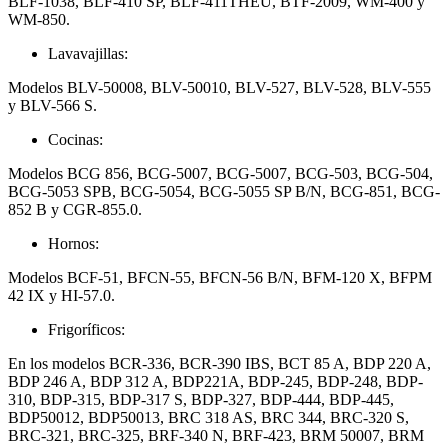
BLF-1038, BLF-410 SP, BLF-411THEU, BTF-2009, WM-400 y
WM-850.
Lavavajillas:
Modelos BLV-50008, BLV-50010, BLV-527, BLV-528, BLV-555
y BLV-566 S.
Cocinas:
Modelos BCG 856, BCG-5007, BCG-5007, BCG-503, BCG-504,
BCG-5053 SPB, BCG-5054, BCG-5055 SP B/N, BCG-851, BCG-
852 B y CGR-855.0.
Hornos:
Modelos BCF-51, BFCN-55, BFCN-56 B/N, BFM-120 X, BFPM
42 IX y HI-57.0.
Frigoríficos:
En los modelos BCR-336, BCR-390 IBS, BCT 85 A, BDP 220 A,
BDP 246 A, BDP 312 A, BDP221A, BDP-245, BDP-248, BDP-
310, BDP-315, BDP-317 S, BDP-327, BDP-444, BDP-445,
BDP50012, BDP50013, BRC 318 AS, BRC 344, BRC-320 S,
BRC-321, BRC-325, BRF-340 N, BRF-423, BRM 50007, BRM