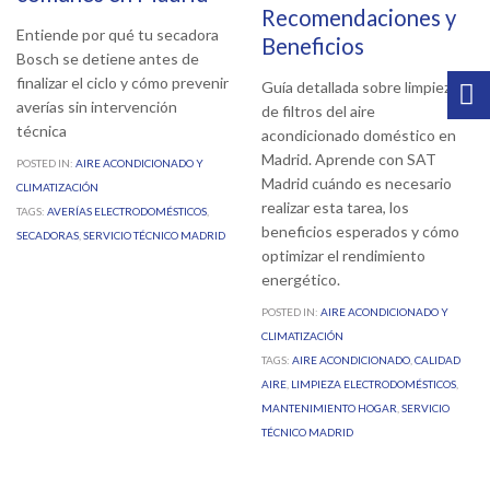
Recomendaciones y
Entiende por qué tu secadora
Beneficios
Bosch se detiene antes de
finalizar el ciclo y cómo prevenir
Guía detallada sobre limpieza
averías sin intervención
de filtros del aire
técnica
acondicionado doméstico en
Madrid. Aprende con SAT
POSTED IN:
AIRE ACONDICIONADO Y
Madrid cuándo es necesario
CLIMATIZACIÓN
realizar esta tarea, los
TAGS:
AVERÍAS ELECTRODOMÉSTICOS
,
beneficios esperados y cómo
SECADORAS
,
SERVICIO TÉCNICO MADRID
optimizar el rendimiento
energético.
POSTED IN:
AIRE ACONDICIONADO Y
CLIMATIZACIÓN
TAGS:
AIRE ACONDICIONADO
,
CALIDAD
AIRE
,
LIMPIEZA ELECTRODOMÉSTICOS
,
MANTENIMIENTO HOGAR
,
SERVICIO
TÉCNICO MADRID