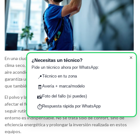
×
En una ciudad como Madrid, conocida por sus veranos calurosos y
¿Necesitas un técnico?
clima seco, mantener en óptimas condiciones nuestro sistema de
Pide un técnico ahora por WhatsApp:
aire acondicionado es crucial. Un buen mantenimiento no solo
Técnico en tu zona
📍
garantiza un ambiente confortable en el hogar o en la oficina, sino
que también puede ayudar a alargar la vida útil del aparato.
Avería + marca/modelo
🧾
Foto del fallo (si puedes)
El polvo y la baja humedad características de Madrid pueden
📸
afectar el funcionamiento de nuestro aire acondicionado. Por eso,
Respuesta rápida por WhatsApp
⏱️
seguir rutinas de mantenimiento específicas y adaptadas a este
entorno es indispensable. No se trata solo de confort, sino de
eficiencia energética y prolongar la inversión realizada en estos
equipos.